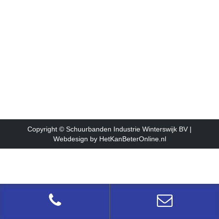
ALTENDORF
Zaagmachines
Door
hkboadmin
15 november 2016
Meer informatie Altendorf F45 Formaatzaag
Copyright © Schuurbanden Industrie Winterswijk BV |
Webdesign by
HetKanBeterOnline.nl