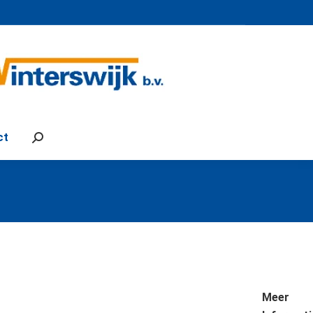
ct
Search:
Meer