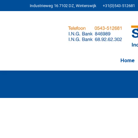
Industrieweg 16 7102 DZ, Winterswijk
+31(0)543-512681
Home